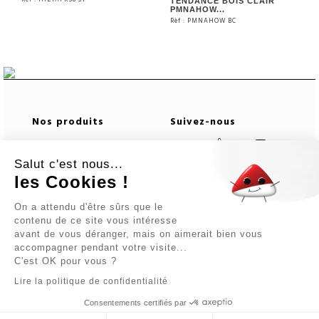
TENDANCE BOIS CLAIR
PMNAHOW...
Rèf : PMNAHOW BC
VOIR LE PRODUIT
VOIR LE PRODUIT
Nos produits
Suivez-nous
Télécharger notre
Salut c'est nous...
catalogue
les Cookies !
Newsletter
Informations logistiques
On a attendu d'être sûrs que le
contenu de ce site vous intéresse
avant de vous déranger, mais on aimerait bien vous
En vous abonnant vous
accompagner pendant votre visite...
acceptez notre Politique
C'est OK pour vous ?
de confidentialité.
Lire la politique de confidentialité
Consentements certifiés par
INSCRIPTION