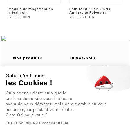
Module de rangement en
Pouf rond 38 cm - Gris
métal noir
Anthracite Polyester
Rèf : ODBLOC N
Rèf : HIZIAPR38 G
VOIR LE PRODUIT
VOIR LE PRODUIT
Nos produits
Suivez-nous
Télécharger notre
Salut c'est nous...
catalogue
les Cookies !
Newsletter
Informations logistiques
On a attendu d'être sûrs que le
contenu de ce site vous intéresse
avant de vous déranger, mais on aimerait bien vous
En vous abonnant vous
accompagner pendant votre visite...
acceptez notre Politique
C'est OK pour vous ?
de confidentialité.
Lire la politique de confidentialité