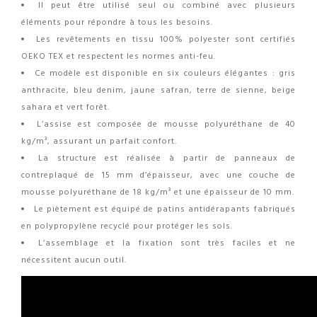
Il peut être utilisé seul ou combiné avec plusieurs
éléments pour répondre à tous les besoins.
Les revêtements en tissu 100% polyester sont certifiés
OEKO TEX et respectent les normes anti-feu.
Ce modèle est disponible en six couleurs élégantes : gris
anthracite, bleu denim, jaune safran, terre de sienne, beige
sahara et vert forêt.
L’assise est composée de mousse polyuréthane de 40
kg/m³, assurant un parfait confort.
La structure est réalisée à partir de panneaux de
contreplaqué de 15 mm d’épaisseur, avec une couche de
mousse polyuréthane de 18 kg/m³ et une épaisseur de 10 mm.
Le piètement est équipé de patins antidérapants fabriqués
en polypropylène recyclé pour protéger les sols.
L’assemblage et la fixation sont très faciles et ne
nécessitent aucun outil.