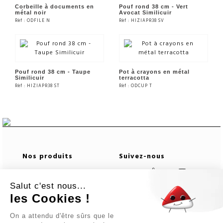
Corbeille à documents en
Pouf rond 38 cm - Vert
métal noir
Avocat Similicuir
Rèf : ODFILE N
Rèf : HIZIAPR38 SV
VOIR LE PRODUIT
VOIR LE PRODUIT
Pouf rond 38 cm - Taupe
Pot à crayons en métal
Similicuir
terracotta
Rèf : HIZIAPR38 ST
Rèf : ODCUP T
VOIR LE PRODUIT
VOIR LE PRODUIT
Nos produits
Suivez-nous
Télécharger notre
Salut c'est nous...
catalogue
les Cookies !
Newsletter
Informations logistiques
On a attendu d'être sûrs que le