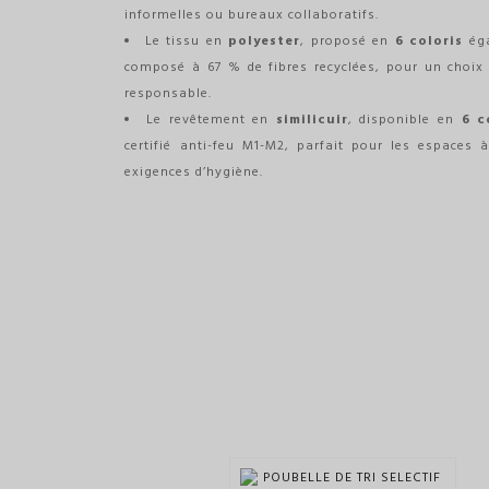
informelles ou bureaux collaboratifs.
Le tissu en
polyester
, proposé en
6 coloris
éga
composé à 67 % de fibres recyclées, pour un choix à
responsable.
Le revêtement en
similicuir
, disponible en
6 c
certifié anti-feu M1-M2, parfait pour les espaces
exigences d’hygiène.