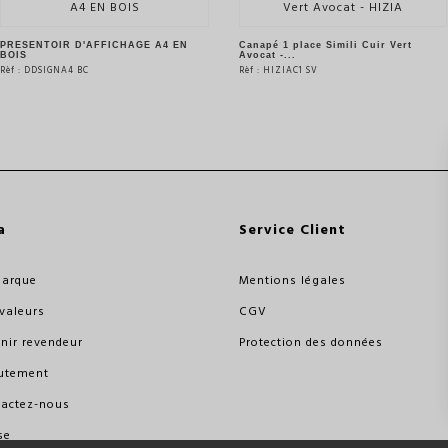
PRESENTOIR D'AFFICHAGE A4 EN
Canapé 1 place Simili Cuir Vert
BOIS
Avocat -...
Rèf : DDSIGNA4 BC
Rèf : HIZIAC1 SV
VOIR LE PRODUIT
VOIR LE PRODUIT
a
Service Client
marque
Mentions légales
valeurs
CGV
nir revendeur
Protection des données
utement
actez-nous
se