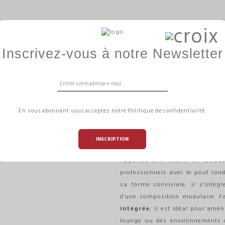
BALLON ERGONOMIQUE
GAMME HIZÏA
AMÉNAGE
Inscrivez-vous à notre Newsletter
ILICUIR
POUF ROND 76 
En vous abonnant vous acceptez notre Politique de confidentialité.
MOUTARDE SIMI
INSCRIPTION
Référence
HIZIAPR76 SJ
Apportez une touche de
moder
professionnels avec le pouf ron
sa forme conviviale, il s’intè
d’une composition modulaire. Fa
intégrée
, il est idéal pour amé
lounge ou des environnements de