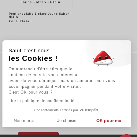
Pouf angulaire 1 place Jaune Safran -
HIZIA
Rèf : HIZIAPA J
VOIR LE PRODUIT
Salut c'est nous...
les Cookies !
On a attendu d'être sûrs que le
Suivez-nous
contenu de ce site vous intéresse
avant de vous déranger, mais on aimerait bien vous
accompagner pendant votre visite...
Newsletter
C'est OK pour vous ?
Lire la politique de confidentialité
Consentements certifiés par
En vous abonnant vous acceptez
Non merci
Je choisis
OK pour moi
notre Politique de confidentialité.
Plateforme de Gestion du Consentement : Personnalisez vos Options
Axeptio consent