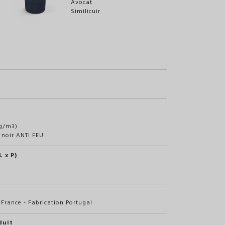
kg/m3)
 noir ANTI FEU
 x P)
France - Fabrication Portugal
duit