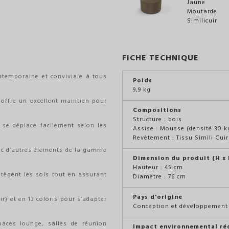
FICHE TECHNIQUE
ntemporaine et conviviale à tous
Poids
9,9 kg
offre un excellent maintien pour
Compositions
Structure : bois
 se déplace facilement selon les
Assise : Mousse (densité 30 
Revêtement : Tissu Simili Cuir
avec d’autres éléments de la gamme
Dimension du produit (H x L
Hauteur : 45 cm
otègent les sols tout en assurant
Diamètre : 76 cm
Pays d'origine
ir) et en 13 coloris pour s’adapter
Conception et développement 
paces lounge, salles de réunion
Impact environnemental ré