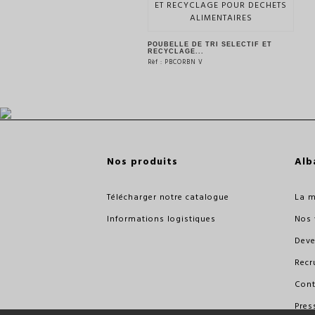
POUBELLE DE TRI SELECTIF ET
RECYCLAGE...
Rèf : PBCORBN V
VOIR LE PRODUIT
Nos produits
Alb
Télécharger notre catalogue
La 
Informations logistiques
Nos 
Deve
Recr
Cont
Pres