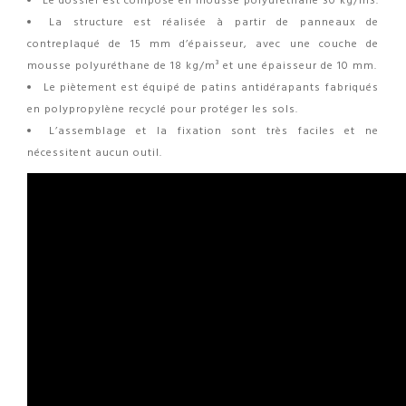
Le dossier est composé en mousse polyuréthane 30 kg/m3.
La structure est réalisée à partir de panneaux de
contreplaqué de 15 mm d’épaisseur, avec une couche de
mousse polyuréthane de 18 kg/m³ et une épaisseur de 10 mm.
Le piètement est équipé de patins antidérapants fabriqués
en polypropylène recyclé pour protéger les sols.
L’assemblage et la fixation sont très faciles et ne
nécessitent aucun outil.