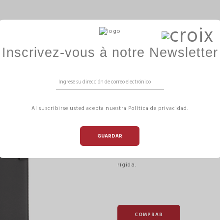
ODUCTOS
ERGOBALL
GAMME HIZÏA
DISEÑ
Inscrivez-vous à notre Newsletter
 ARCHIVOS
SOPORTE PARA BLOQUES A4 PVC
SOPORTE PARA 
Al suscribirse usted acepta nuestra Política de privacidad.
Reference:
PLAQUE
GUARDAR
Para tomar notas, incluso de pi
notas A4. Fabricado en PVC, co
rígida.
COMPRAR