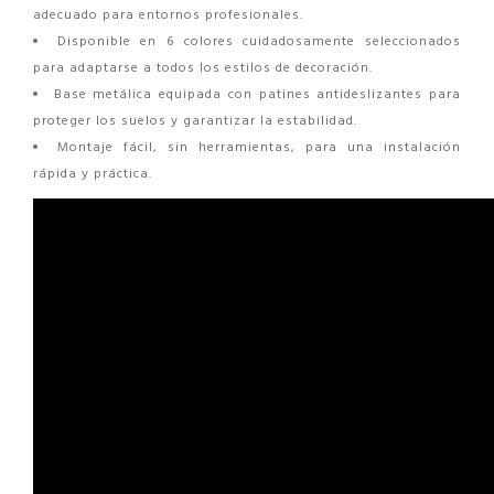
adecuado para entornos profesionales.
Disponible en 6 colores cuidadosamente seleccionados
para adaptarse a todos los estilos de decoración.
Base metálica equipada con patines antideslizantes para
proteger los suelos y garantizar la estabilidad.
Montaje fácil, sin herramientas, para una instalación
rápida y práctica.