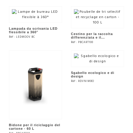
Lampada da scrivania LED
flessibile a 360°
Cestino per la raccolta
Rèf : LEDMOOV BC
differenziata e il...
Rèf : PBCART100
VEDERE IL PRODOTTO
VEDERE IL PRODOTTO
Sgabello ecologico e di
design
Rèf : RDVNIMBO
VEDERE IL PRODOTTO
Bidone per il riciclaggio del
cartone - 60 L