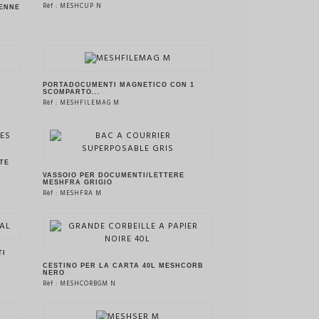
Rèf : MESHCUP N
ENNE
VEDERE IL PRODOTTO
PORTADOCUMENTI MAGNETICO CON 1
SCOMPARTO...
Rèf : MESHFILEMAG M
VEDERE IL PRODOTTO
TE
VASSOIO PER DOCUMENTI/LETTERE
MESHFRA GRIGIO
Rèf : MESHFRA M
VEDERE IL PRODOTTO
TI
CESTINO PER LA CARTA 40L MESHCORB
NERO
Rèf : MESHCORBGM N