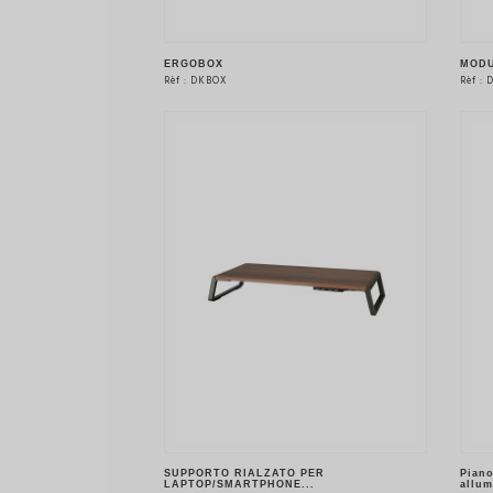
ERGOBOX
MODU
Rèf : DKBOX
Rèf :
VEDERE IL PRODOTTO
SUPPORTO RIALZATO PER
Piano
LAPTOP/SMARTPHONE...
allum