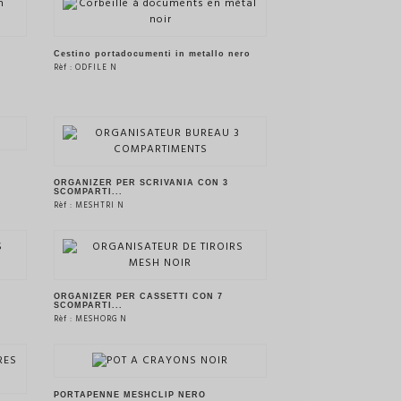
VEDERE IL PRODOTTO
Cestino portadocumenti in metallo nero
Rèf : ODFILE N
VEDERE IL PRODOTTO
ORGANIZER PER SCRIVANIA CON 3
SCOMPARTI...
Rèf : MESHTRI N
VEDERE IL PRODOTTO
ORGANIZER PER CASSETTI CON 7
SCOMPARTI...
Rèf : MESHORG N
VEDERE IL PRODOTTO
PORTAPENNE MESHCLIP NERO