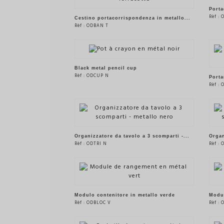
VEDERE IL PRODOTTO
Porta
Rèf :
Cestino portacorrispondenza in metallo...
Rèf : ODBAN T
VEDERE IL PRODOTTO
Black metal pencil cup
Rèf : ODCUP N
Porta
Rèf :
VEDERE IL PRODOTTO
Organizzatore da tavolo a 3 scomparti -...
Organ
Rèf : ODTRI N
Rèf : 
VEDERE IL PRODOTTO
Modulo contenitore in metallo verde
Modul
Rèf : ODBLOC V
Rèf :