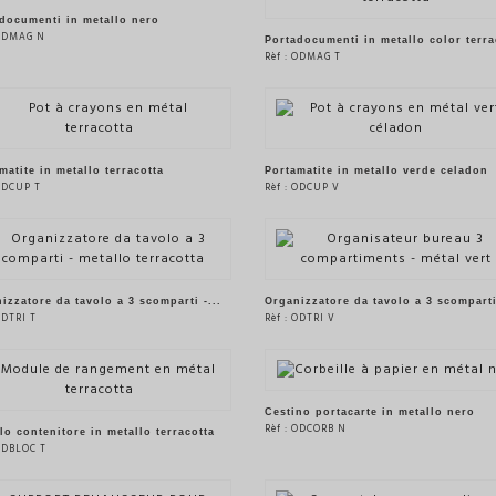
VEDERE IL PRODOTTO
documenti in metallo nero
 ODMAG N
Portadocumenti in metallo color terra
Rèf : ODMAG T
VEDERE IL PRODOTTO
VEDERE IL PRODOTTO
matite in metallo terracotta
Portamatite in metallo verde celadon
 ODCUP T
Rèf : ODCUP V
VEDERE IL PRODOTTO
VEDERE IL PRODOTTO
izzatore da tavolo a 3 scomparti -...
Organizzatore da tavolo a 3 scomparti 
ODTRI T
Rèf : ODTRI V
VEDERE IL PRODOTTO
VEDERE IL PRODOTTO
Cestino portacarte in metallo nero
Rèf : ODCORB N
o contenitore in metallo terracotta
 ODBLOC T