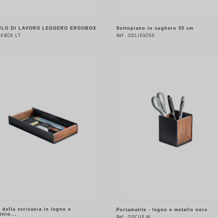
LO DI LAVORO LEGGERO ERGOBOX
Sottopiano in sughero 55 cm
 DKBOX LT
Rèf : ODLIEGO55
VEDERE IL PRODOTTO
VEDERE IL PRODOTTO
 della scrivania in legno e
Portamatite - legno e metallo nero
inio...
Rèf : ODCUP W