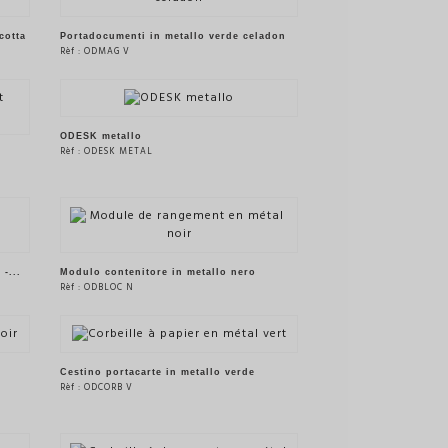
cotta
Portadocumenti in metallo verde celadon
Rèf : ODMAG V
VEDERE IL PRODOTTO
ODESK metallo
Rèf : ODESK METAL
VEDERE IL PRODOTTO
-...
Modulo contenitore in metallo nero
Rèf : ODBLOC N
VEDERE IL PRODOTTO
Cestino portacarte in metallo verde
Rèf : ODCORB V