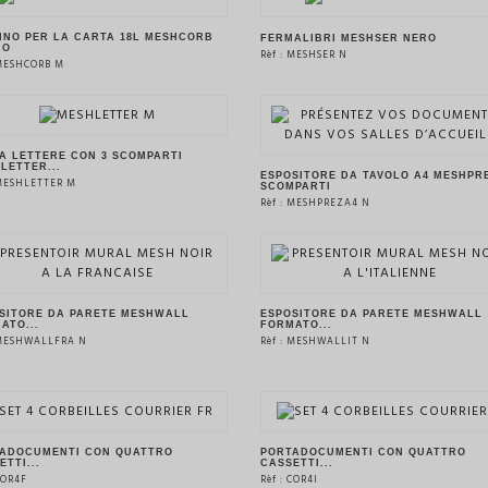
VEDERE IL PRODOTTO
VEDERE IL PRODOTTO
INO PER LA CARTA 18L MESHCORB
FERMALIBRI MESHSER NERO
IO
Rèf : MESHSER N
 MESHCORB M
VEDERE IL PRODOTTO
VEDERE IL PRODOTTO
A LETTERE CON 3 SCOMPARTI
LETTER...
ESPOSITORE DA TAVOLO A4 MESHPRE
 MESHLETTER M
SCOMPARTI
Rèf : MESHPREZA4 N
VEDERE IL PRODOTTO
VEDERE IL PRODOTTO
SITORE DA PARETE MESHWALL
ESPOSITORE DA PARETE MESHWALL
ATO...
FORMATO...
 MESHWALLFRA N
Rèf : MESHWALLIT N
VEDERE IL PRODOTTO
VEDERE IL PRODOTTO
ADOCUMENTI CON QUATTRO
PORTADOCUMENTI CON QUATTRO
ETTI...
CASSETTI...
 COR4F
Rèf : COR4I