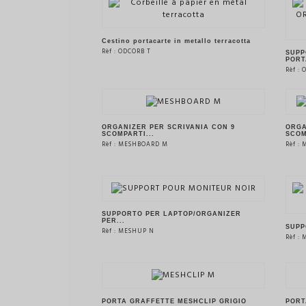
VEDERE IL PRODOTTO
Cestino portacarte in metallo terracotta
Rèf : ODCORB T
SUPP
PORT
Rèf :
VEDERE IL PRODOTTO
ORGANIZER PER SCRIVANIA CON 9
ORGA
SCOMPARTI...
SCOM
Rèf : MESHBOARD M
Rèf :
VEDERE IL PRODOTTO
SUPPORTO PER LAPTOP/ORGANIZER
PER...
SUPP
Rèf : MESHUP N
Rèf :
VEDERE IL PRODOTTO
PORTA GRAFFETTE MESHCLIP GRIGIO
PORT