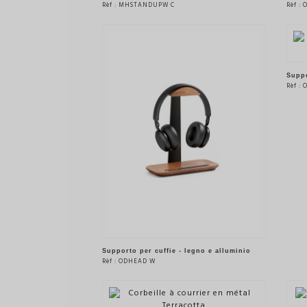
Rèf : MHSTANDUPW C
Rèf :
VEDERE IL PRODOTTO
Suppo
Rèf :
Supporto per cuffie - legno e alluminio
Rèf : ODHEAD W