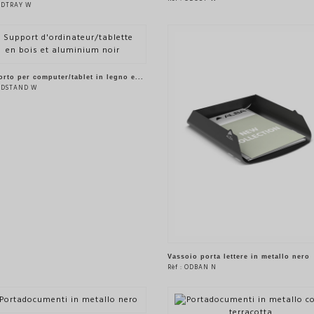
 ODTRAY W
VEDERE IL PRODOTTO
VEDERE IL PRODOTTO
rto per computer/tablet in legno e...
 ODSTAND W
VEDERE IL PRODOTTO
Vassoio porta lettere in metallo nero
Rèf : ODBAN N