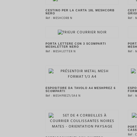
VEDERE IL PRODOTTO
CESTINO PER LA CARTA 18L MESHCORB
CEST
NERO
GRIG
Rèf : MESHCORB N
Rèf :
VEDERE IL PRODOTTO
PORTA LETTERE CON 3 SCOMPARTI
PORT
MESHLETTER NERO
MESH
Rèf : MESHLETTER N
Rèf :
VEDERE IL PRODOTTO
ESPOSITORE DA TAVOLO A4 MESHPREZ 6
ESPO
SCOMPARTI
FORM
Rèf : MESHPREZ1/3A4 N
Rèf :
VEDERE IL PRODOTTO
PORT
CASS
Rèf :