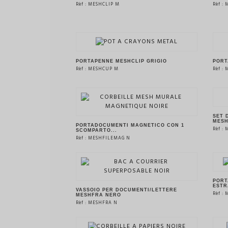
Rèf : MESHCLIP M
Rèf :
VEDERE IL PRODOTTO
PORTAPENNE MESHCLIP GRIGIO
PORT
Rèf : MESHCUP M
Rèf :
VEDERE IL PRODOTTO
SET 
MESH
PORTADOCUMENTI MAGNETICO CON 1
Rèf :
SCOMPARTO...
Rèf : MESHFILEMAG N
VEDERE IL PRODOTTO
PORT
ESTRA
VASSOIO PER DOCUMENTI/LETTERE
Rèf :
MESHFRA NERO
Rèf : MESHFRA N