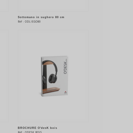
Sottomano in sughero 80 cm
Rèf : ODLIEGO80
VEDERE IL PRODOTTO
BROCHURE O'desK bois
Rèf : ODESK BOIS