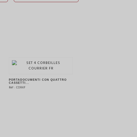
PORTADOCUMENTI CON QUATTRO
CASSETTI...
Rèf : COR4F
VEDERE IL PRODOTTO