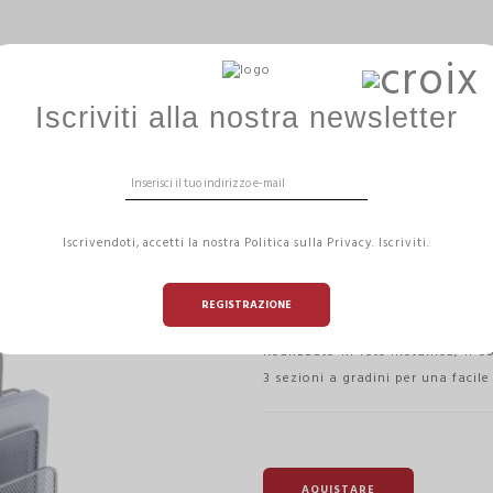
ERGOBALL
GAMME HIZÏA
ARREDAMENTO DA
Iscriviti alla nostra newsletter
ADOCUMENTI
PORTA LETTERE CON 3 SCOMPARTI MESHLETTER GRIGIO
PORTA LETTERE
Iscrivendoti, accetti la nostra Politica sulla Privacy. Iscriviti.
SCOMPARTI MES
REGISTRAZIONE
Riferimento :
MESHLETTER M
Realizzato in rete metallica, il s
3 sezioni a gradini per una facile
AQUISTARE