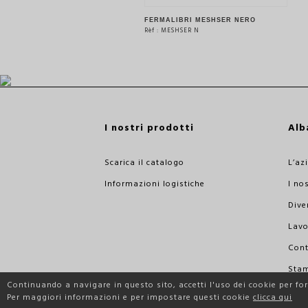
FERMALIBRI MESHSER NERO
Rèf : MESHSER N
VEDERE IL PRODOTTO
I nostri prodotti
Alb
Scarica il catalogo
L’az
Informazioni logistiche
I nos
Dive
Lavo
Cont
Sta
Continuando a navigare in questo sito, accetti l'uso dei cookie per forn
Prof
Per maggiori informazioni e per impostare questi cookie
clicca qui