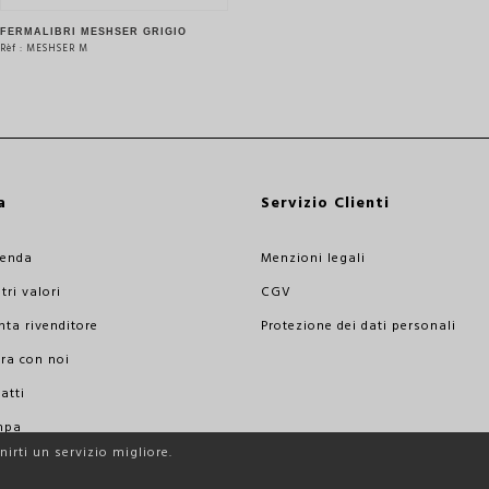
FERMALIBRI MESHSER GRIGIO
Rèf : MESHSER M
VEDERE IL PRODOTTO
a
Servizio Clienti
ienda
Menzioni legali
tri valori
CGV
nta rivenditore
Protezione dei dati personali
ra con noi
atti
mpa
irti un servizio migliore.
essionisti