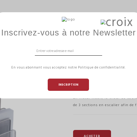
BALLON ERGONOMIQUE
GAMME HIZÏA
AMÉNAGE
Inscrivez-vous à notre Newsletter
EAU
TRIEUR COURRIER BUREAU GRIS MÉTAL
TRIEUR COURRI
En vous abonnant vous acceptez notre Politique de confidentialité.
MÉTAL
INSCRIPTION
Référence
MESHLETTER M
En métal Mesh, le trieur de courr
de 3 sections en escalier afin de fa
ACHETER