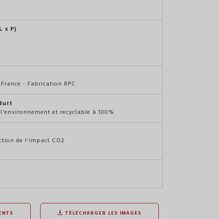
 x P)
France - Fabrication RPC
duit
 l'environnement et recyclable à 100%
ction de l'impact CO2
ENTS
TÉLÉCHARGER LES IMAGES