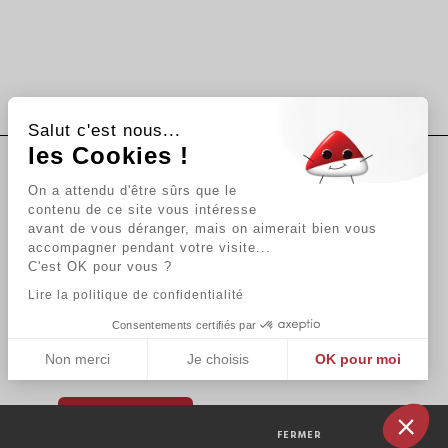
Salut c'est nous...
les Cookies !
On a attendu d'être sûrs que le
Suivez-nous
contenu de ce site vous intéresse
avant de vous déranger, mais on aimerait bien vous
accompagner pendant votre visite...
Newsletter
C'est OK pour vous ?
Lire la politique de confidentialité
Consentements certifiés par
En vous abonnant vous acceptez
Non merci
Je choisis
OK pour moi
notre Politique de confidentialité.
Plateforme de Gestion du Consentement : Personnalisez vos Options
Axeptio consent
Notre plateforme vous permet d'adapter et de gérer vos paramètres de
INSCRIPTION
FERMER