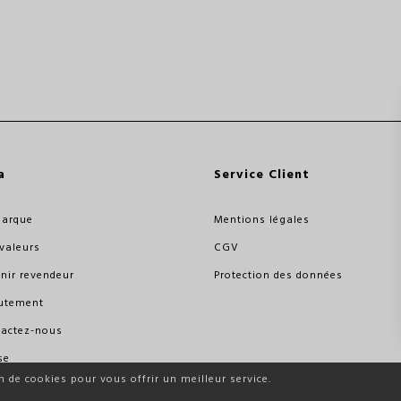
a
Service Client
marque
Mentions légales
valeurs
CGV
nir revendeur
Protection des données
utement
actez-nous
se
n de cookies pour vous offrir un meilleur service.
essionnel