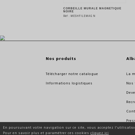
CORBEILLE MURALE MAGNÉTIQUE
NOIRE
Rèf : MESHFILEMAG N
VOIR LE PRODUIT
Nos produits
Alb
Télécharger notre catalogue
La 
Informations logistiques
Nos 
Deve
Recr
Cont
Pres
En poursuivant votre navigation sur ce site, vous acceptez l'utilisatio
Prof
Pour en savoir plus et paramétrer ces cookies
cliquez ici