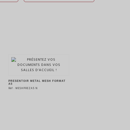
PRÉSENTOIR METAL MESH FORMAT
A5
Rèf : MESHPREZA5 N
VOIR LE PRODUIT