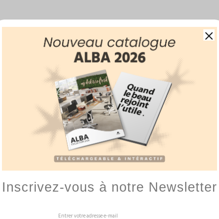
BALLON ERGONOMIQUE
GAMME HIZÏA
AMÉNAGE
ESPACE DÉTENTE
les entreprises, les
espaces de convivialité
sont le reflet de l’intérê
laborateurs. Favorisant aussi bien l’efficacité, la créativité ou encore l
ndroits sont des lieux incontournables de l’entreprise. Mettez en vale
ques et fonctionnels, ils vous permettront de créer un
environnement 
Inscrivez-vous à notre Newsletter