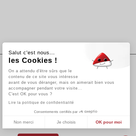
Salut c'est nous...
les Cookies !
Suivez-nous
On a attendu d'être sûrs que le
contenu de ce site vous intéresse
avant de vous déranger, mais on aimerait bien vous
accompagner pendant votre visite...
Newsletter
C'est OK pour vous ?
Lire la politique de confidentialité
Consentements certifiés par
En vous abonnant vous acceptez
notre Politique de confidentialité.
Non merci
Je choisis
OK pour moi
Plateforme de Gestion du Consentement : Personnalisez vos Options
Axeptio consent