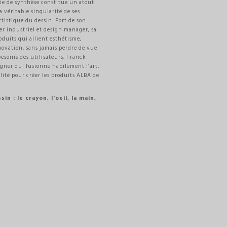
rie de synthèse constitue un atout
a véritable singularité de ses
rtistique du dessin. Fort de son
r industriel et design manager, sa
oduits qui allient esthétisme,
nnovation, sans jamais perdre de vue
besoins des utilisateurs. Franck
gner qui fusionne habilement l’art,
lité pour créer les produits ALBA de
in : le crayon, l'oeil, la main,