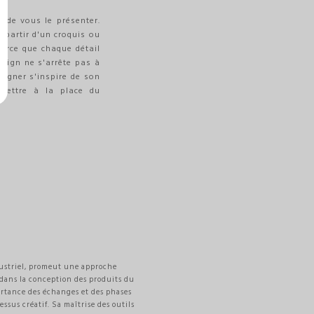
e de vous le présenter.
 partir d'un croquis ou
Parce que chaque détail
esign ne s'arrête pas à
esigner s'inspire de son
 mettre à la place du
ustriel, promeut une approche
dans la conception des produits du
ortance des échanges et des phases
essus créatif. Sa maîtrise des outils