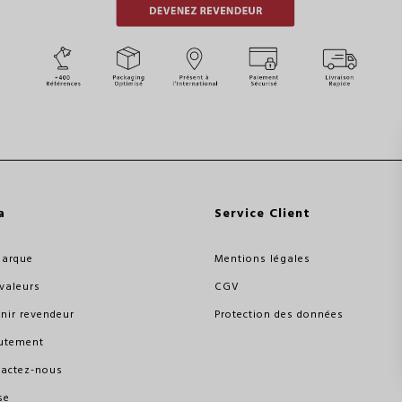
a
Service Client
marque
Mentions légales
valeurs
CGV
nir revendeur
Protection des données
utement
actez-nous
se