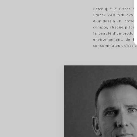
Parce que le succès de
Franck VADENNE évolue 
d'un dessin 3D, notre 
compte, chaque pièce e
la beauté d'un produit.
environnement, de l'
consommateur, c'est aus