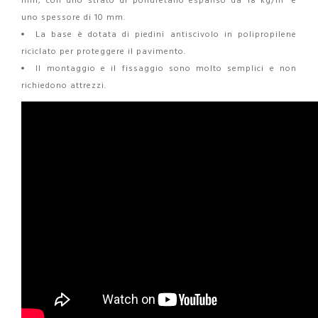
mm, con uno strato di poliuretano espanso da 18 kg/m³ e
uno spessore di 10 mm.
La base è dotata di piedini antiscivolo in polipropilene
riciclato per proteggere il pavimento.
Il montaggio e il fissaggio sono molto semplici e non
richiedono attrezzi.