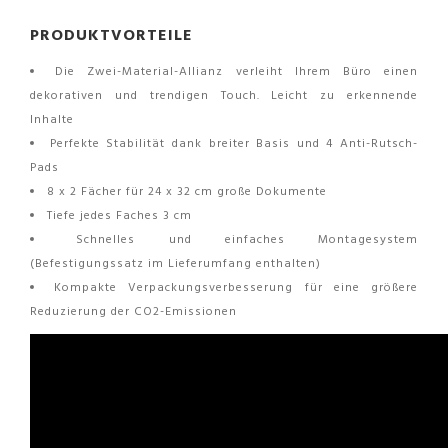
PRODUKTVORTEILE
Die Zwei-Material-Allianz verleiht Ihrem Büro einen
dekorativen und trendigen Touch. Leicht zu erkennende
Inhalte
Perfekte Stabilität dank breiter Basis und 4 Anti-Rutsch-
Pads
8 x 2 Fächer für 24 x 32 cm große Dokumente
Tiefe jedes Faches 3 cm
Schnelles und einfaches Montagesystem
(Befestigungssatz im Lieferumfang enthalten)
Kompakte Verpackungsverbesserung für eine größere
Reduzierung der CO2-Emissionen