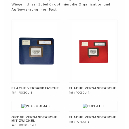
Wiegen. Unser Zubehör optimiert die Organisation und
Aufbewahrung Ihrer Post.
FLACHE VERSANDTASCHE
FLACHE VERSANDTASCHE
Rèf : POCSOU B
Rèf : POCSOU R
SIEHE DAS PRODUKT
SIEHE DAS PRODUKT
GROßE VERSANDTASCHE
FLACHE VERSANDTASCHE
MIT ZWICKEL
Rèf : POPLAT B
Rèf : POCSOUGM B