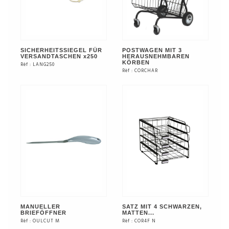
SICHERHEITSSIEGEL FÜR
POSTWAGEN MIT 3
VERSANDTASCHEN x250
HERAUSNEHMBAREN
KÖRBEN
Rèf : LANG250
Rèf : CORCHAR
SIEHE DAS PRODUKT
SIEHE DAS PRODUKT
MANUELLER
SATZ MIT 4 SCHWARZEN,
BRIEFÖFFNER
MATTEN...
Rèf : OULCUT M
Rèf : COR4F N