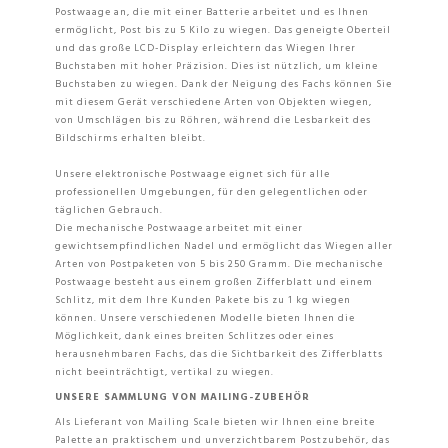
Postwaage an, die mit einer Batterie arbeitet und es Ihnen
ermöglicht, Post bis zu 5 Kilo zu wiegen. Das geneigte Oberteil
und das große LCD-Display erleichtern das Wiegen Ihrer
Buchstaben mit hoher Präzision. Dies ist nützlich, um kleine
Buchstaben zu wiegen. Dank der Neigung des Fachs können Sie
mit diesem Gerät verschiedene Arten von Objekten wiegen,
von Umschlägen bis zu Röhren, während die Lesbarkeit des
Bildschirms erhalten bleibt.
Unsere elektronische Postwaage eignet sich für alle
professionellen Umgebungen, für den gelegentlichen oder
täglichen Gebrauch.
Die mechanische Postwaage arbeitet mit einer
gewichtsempfindlichen Nadel und ermöglicht das Wiegen aller
Arten von Postpaketen von 5 bis 250 Gramm. Die mechanische
Postwaage besteht aus einem großen Zifferblatt und einem
Schlitz, mit dem Ihre Kunden Pakete bis zu 1 kg wiegen
können. Unsere verschiedenen Modelle bieten Ihnen die
Möglichkeit, dank eines breiten Schlitzes oder eines
herausnehmbaren Fachs, das die Sichtbarkeit des Zifferblatts
nicht beeinträchtigt, vertikal zu wiegen.
UNSERE SAMMLUNG VON MAILING-ZUBEHÖR
Als Lieferant von Mailing Scale bieten wir Ihnen eine breite
Palette an praktischem und unverzichtbarem Postzubehör, das