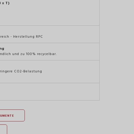
 x T)
reich - Herstellung RPC
ng
ndlich und zu 100% recycelbar.
eringere CO2-Belastung
KUMENTE