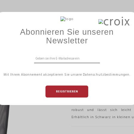
ERGOBÄLLE
GAMME HIZÏA
BÜROMANAGEME
Abonnieren Sie unseren
ARZ
Newsletter
GROSSER ABFAL
SCHWARZ
Mit Ihrem Abonnement akzeptieren Sie unsere Datenschutzbestimmungen.
Referenz:
MESHCORBGM N
REGISTRIEREN
Halten Sie Ihren Arbeitspla
Papierkorb mit großem Fassungs
robust und lässt sich leicht 
Erhältlich in Schwarz in kleinen