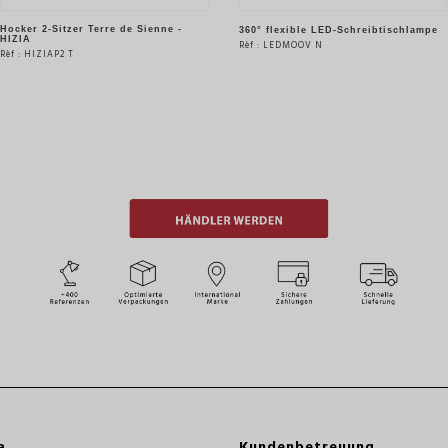
Hocker 2-Sitzer Terre de Sienne -
360° flexible LED-Schreibtischlampe
HIZIA
Rèf : LEDMOOV N
Rèf : HIZIAP2 T
SIEHE DAS PRODUKT
SIEHE DAS PRODUKT
a
Kundenbetreuung