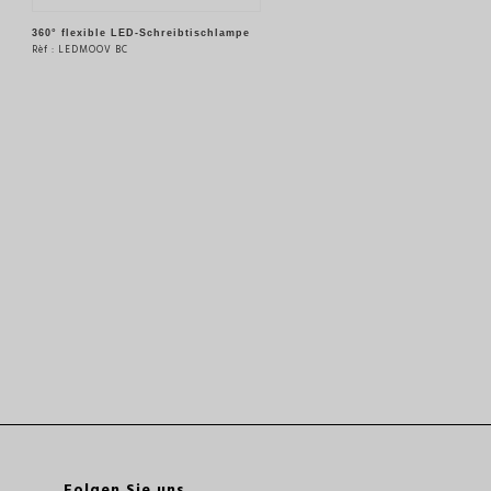
360° flexible LED-Schreibtischlampe
Rèf : LEDMOOV BC
SIEHE DAS PRODUKT
Folgen Sie uns