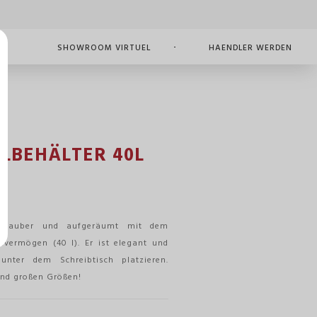
NT
SHOWROOM VIRTUEL
HAENDLER WERDEN
LBEHÄLTER 40L
tz sauber und aufgeräumt mit dem
vermögen (40 l). Er ist elegant und
unter dem Schreibtisch platzieren.
 und großen Größen!