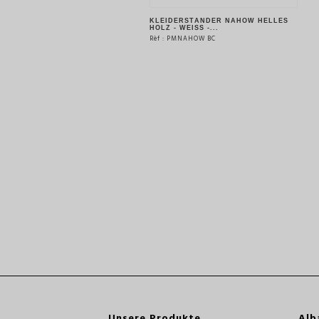
KLEIDERSTÄNDER NAHOW HELLES
HOLZ - WEISS -...
Rèf : PMNAHOW BC
SIEHE DAS PRODUKT
Unsere Produkte
Alb