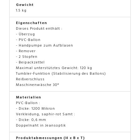
Gewicht
1.5 kg
Eigenschaften
Dieses Produkt enthält :
- Überzug
- PVC-Ballon
- Handpumpe zum Aufblasen
- Remover
- 2 Stopfen
- Beipackzettel
Maximal unterstütztes Gewicht: 120 kg
Tumbler-Funktion (Stabilisierung des Ballons)
Reißverschluss
Maschinenwäsche 30°
Materialien
PVC-Ballon :
- Dicke: 1200 Mikron
Verkleidung, saphir-rot Samt :
- Dicke: 0,6 mm
Doppelnaht in Jeansoptik
Produktabmessungen (H x B x T)