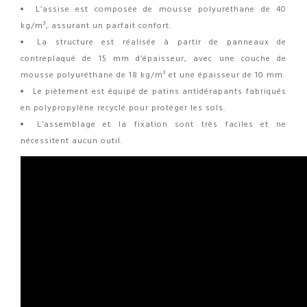
L’assise est composée de mousse polyuréthane de 40
kg/m³, assurant un parfait confort.
La structure est réalisée à partir de panneaux de
contreplaqué de 15 mm d’épaisseur, avec une couche de
mousse polyuréthane de 18 kg/m³ et une épaisseur de 10 mm.
Le piètement est équipé de patins antidérapants fabriqués
en polypropylène recyclé pour protéger les sols.
L’assemblage et la fixation sont très faciles et ne
nécessitent aucun outil.