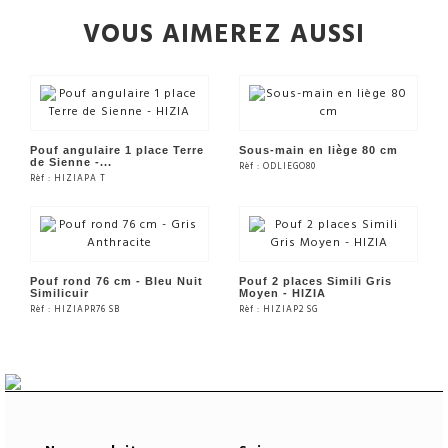
VOUS AIMEREZ AUSSI
Pouf angulaire 1 place Terre
Sous-main en liège 80 cm
de Sienne -...
Rèf : ODLIEGO80
Rèf : HIZIAPA T
VOIR LE PRODUIT
VOIR LE PRODUIT
Pouf rond 76 cm - Bleu Nuit
Pouf 2 places Simili Gris
Similicuir
Moyen - HIZIA
Rèf : HIZIAPR76 SB
Rèf : HIZIAP2 SG
VOIR LE PRODUIT
VOIR LE PRODUIT