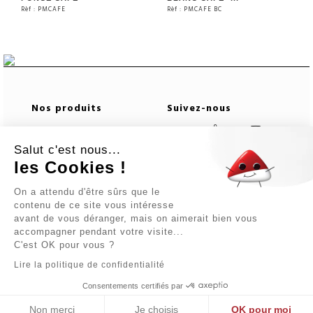
Rèf : PMCAFE
Rèf : PMCAFE BC
VOIR LE PRODUIT
VOIR LE PRODUIT
Nos produits
Suivez-nous
Télécharger notre
Salut c'est nous...
catalogue
les Cookies !
Newsletter
Informations logistiques
On a attendu d'être sûrs que le
contenu de ce site vous intéresse
avant de vous déranger, mais on aimerait bien vous
En vous abonnant vous
accompagner pendant votre visite...
acceptez notre Politique
C'est OK pour vous ?
de confidentialité.
Lire la politique de confidentialité
Consentements certifiés par
INSCRIPTION
Non merci
Je choisis
OK pour moi