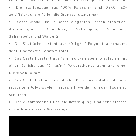
kombiniert werden, um allen Bedürfnissen gerecht zu werden.
Die Stoffbezüge aus 100% Polyester sind OEKO TEX-
zertifiziert und erfüllen die Brandschutznormen.
Dieses Modell ist in sechs eleganten Farben erhältlich:
Anthrazitgrau, Denimblau, Safrangelb, Sienaerde,
Saharabeige und Waldgrün.
Die Sitzfläche besteht aus 40 kg/m³ Polyurethanschaum,
der für perfekten Komfort sorgt.
Das Gestell besteht aus 15 mm dicken Sperrholzplatten mit
einer Schicht aus 18 kg/m³ Polyurethanschaum und einer
Dicke von 10 mm.
Das Gestell ist mit rutschfesten Pads ausgestattet, die aus
recyceltem Polypropylen hergestellt werden, um den Boden zu
schützen.
Der Zusammenbau und die Befestigung sind sehr einfach
und erfordern keine Werkzeuge.