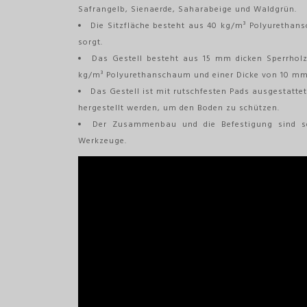
Safrangelb, Sienaerde, Saharabeige und Waldgrün.
Die Sitzfläche besteht aus 40 kg/m³ Polyurethans
sorgt.
Das Gestell besteht aus 15 mm dicken Sperrholz
kg/m³ Polyurethanschaum und einer Dicke von 10 mm
Das Gestell ist mit rutschfesten Pads ausgestatte
hergestellt werden, um den Boden zu schützen.
Der Zusammenbau und die Befestigung sind se
Werkzeuge.