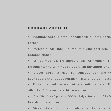
PRODUKTVORTEILE
Modulare Sofas bieten unendlich viele Kombinatio
Farben.
Veredeln Sie Ihre Räume mit einzigartigen, 
Kompositionen.
Es ist möglich, Holzmodule wie Armlehnen, Ti
Dokumentenhalter hinzuzufügen, um Rhythmus und Str
Dieses Sofa ist ideal für Umgebungen wie Wa
Loungebereiche, Gebäudehallen, Hotels, Büros, Rest
Er kann einzeln verwendet oder mit mehreren E
allen Bedürfnissen gerecht zu werden.
Die Stoffbezüge aus 100% Polyester sind OEKO T
Brandschutznormen.
Dieses Modell ist in sechs eleganten Farben erhä