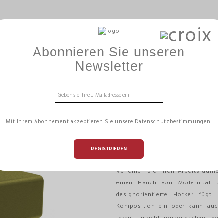
ERGOBÄLLE
GAMME HIZÏA
BÜROMANAGEME
Abonnieren Sie unseren
R IN AVOCADO-GRÜN – HIZIA
Newsletter
2-SITZER-SITZK
KUNSTLEDER I
Mit Ihrem Abonnement akzeptieren Sie unsere Datenschutzbestimmungen.
– HIZIA
REGISTRIEREN
Referenz:
HIZIAP2 SV
Verleihen Sie Ihren Arbeitsräum
einen Hauch von Modernität un
designorientierte Hocker füg
Komposition ein oder kann auc
Ihren Einrichtungswünschen g