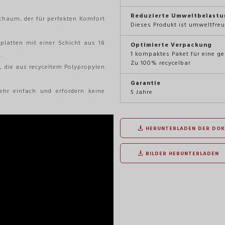
Reduzierte Umweltbelastu
chaum, der für perfekten Komfort
Dieses Produkt ist umweltfreu
platten mit einer Schicht aus 18
Optimierte Verpackung
1 kompaktes Paket für eine g
.
Zu 100% recycelbar
t, die aus recyceltem Polypropylen
Garantie
hr einfach und erfordern keine
5 Jahre
HERUNTERLADEN DER DO
BILDER HERUNTERLADEN