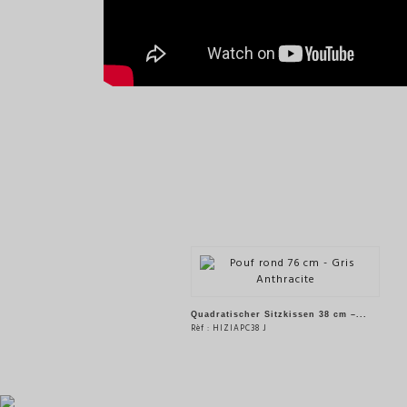
Quadratischer Sitzkissen 38 cm –...
Rèf : HIZIAPC38 J
SIEHE DAS PRODUKT