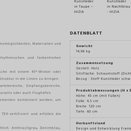
DATENBLATT
nsmöglichkeiten, Materialien und
Gewicht
14,98 kg
rhythmischen und farbenfrohen
Zusammensetzung
Gestell: Holz
sche mit einem 45°-Winkel oder
Sitzfläche: Schaumstoff (Dic
uktur in die Linien zu bringen.
Bezug : Stoff Kunstleder sch
rtebereiche, Empfangsbereiche,
Produktabmessungen (H x B
aurants oder auch Flughäfen.
Höhe: 45 cm (mit Füßen)
lementen kombiniert werden, um
Füße: 4,5 cm
Breite: 120 cm
Tiefe: 60 cm
EX-zertifiziert und erfüllen die
Herkunftsland
ltlich: Anthrazitgrau, Denimblau,
Design und Entwicklung Frankr