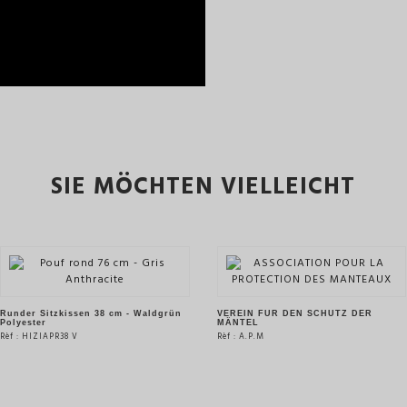
SIE MÖCHTEN VIELLEICHT
Runder Sitzkissen 38 cm - Waldgrün
VEREIN FÜR DEN SCHUTZ DER
Polyester
MÄNTEL
Rèf : HIZIAPR38 V
Rèf : A.P.M
SIEHE DAS PRODUKT
SIEHE DAS PRODUKT